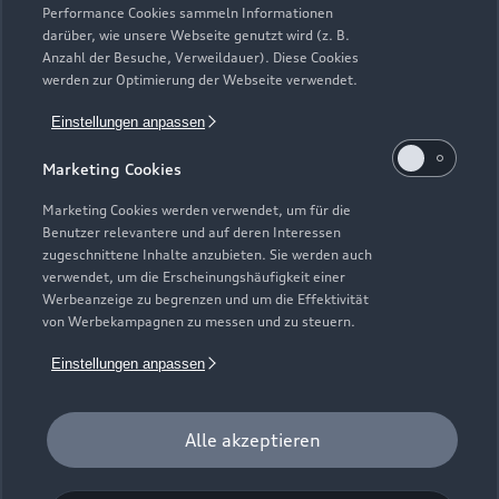
Saisonale Angebote
Plug-in-Hybride
Performance Cookies sammeln Informationen
Gebrauchtwagen
darüber, wie unsere Webseite genutzt wird (z. B.
Audi Services
Über Audi
Anzahl der Besuche, Verweildauer). Diese Cookies
Kundenservice
Finanzierung
werden zur Optimierung der Webseite verwendet.
Garantie
Händlersuche
Aktionen & Angebote
Einstellungen anpassen
Unternehmen
Audi digital services
Audi Code
Geschäftskunden
Marketing Cookies
Karriere
myAudi
Häufige Fragen (FAQ)
Marketing Cookies werden verwendet, um für die
Investor Relations
Benutzer relevantere und auf deren Interessen
© 2026 AUDI AG. Alle Rechte vorbehalten
Audi Online Beratung
zugeschnittene Inhalte anzubieten. Sie werden auch
Presse & Media Center
verwendet, um die Erscheinungshäufigkeit einer
Impressum
Rechtliches
Hinweisgebersystem
Online-Terminvereinbarung
Werbeanzeige zu begrenzen und um die Effektivität
Datenschutz
Datenschutzinformation
Cookie-Einstellungen
von Werbekampagnen zu messen und zu steuern.
Servicekontakt
Cookie-Richtlinie
Barrierefreiheit
Audi erleben
Einstellungen anpassen
Digital Services Act
EU Data Act
Bordbuch & Bedienungsanleitungen
Newsletter
Verträge kündigen
Alle akzeptieren
1
Der Umfang des Audi CarCheck wird gegebenenfalls
fahrzeugindividuell (bzgl. Motoröl und Ladeequipment)