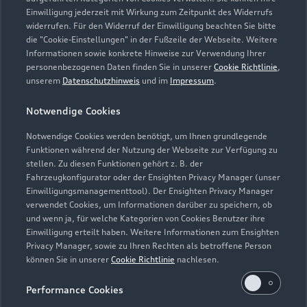
Einwilligung jederzeit mit Wirkung zum Zeitpunkt des Widerrufs
widerrufen. Für den Widerruf der Einwilligung beachten Sie bitte
die "Cookie-Einstellungen" in der Fußzeile der Webseite. Weitere
Informationen sowie konkrete Hinweise zur Verwendung Ihrer
personenbezogenen Daten finden Sie in unserer
Cookie Richtlinie
,
unserem
Datenschutzhinweis
und im
Impressum
.
Zur Reparatur
Notwendige Cookies
Notwendige Cookies werden benötigt, um Ihnen grundlegende
Zurück nach oben
Funktionen während der Nutzung der Webseite zur Verfügung zu
stellen. Zu diesen Funktionen gehört z. B. der
Fahrzeugkonfigurator oder der Ensighten Privacy Manager (unser
Modelle
Einwilligungsmanagementtool). Der Ensighten Privacy Manager
verwendet Cookies, um Informationen darüber zu speichern, ob
und wenn ja, für welche Kategorien von Cookies Benutzer ihre
Kaufen & leasen
Alle Modelle
Einwilligung erteilt haben. Weitere Informationen zum Ensighten
Privacy Manager, sowie zu Ihren Rechten als betroffene Person
Modelle vergleichen
können Sie in unserer
Cookie Richtlinie
nachlesen.
Service & Zubehör
Neuwagensuche
Elektromodelle
Performance Cookies
Gebrauchtwagensuche
Support