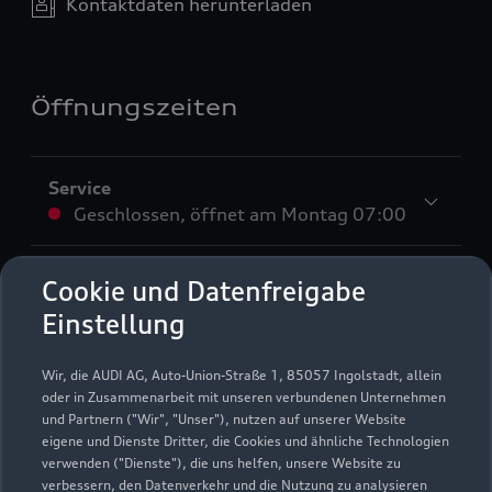
Kontaktdaten herunterladen
Öffnungszeiten
Service
Geschlossen
,
öffnet am
Montag 07:00
Teile- und Zubehörverkauf
Cookie und Datenfreigabe
Geschlossen
,
öffnet am
Montag 07:00
Einstellung
Unser Service sowie Teile- und Zubehörverkauf hat
Wir, die AUDI AG, Auto-Union-Straße 1, 85057 Ingolstadt, allein
Samstags auf Anfrage von 09:00 bis 13:00 Uhr
oder in Zusammenarbeit mit unseren verbundenen Unternehmen
geöffnet.
und Partnern ("Wir", "Unser"), nutzen auf unserer Website
eigene und Dienste Dritter, die Cookies und ähnliche Technologien
verwenden ("Dienste"), die uns helfen, unsere Website zu
verbessern, den Datenverkehr und die Nutzung zu analysieren